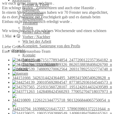
Referenzen
wir euch gerne zeigen möchten .
Fenster & Türen
Ein schöner Boden , Zimmertüren und auch eine Haustür .
Haustüren
In einem Mehrfamilienhaus haben wir 70 Fenster neu abgedichtet,
Zimmertüren
da es dort Probleme mit Feuchtigkeit gab und es damals beim
Innenausbau
Einbau nicht fachmännisch erledigt wurde .
Terrassen
Böden
Wir wünschen euch ein schönes Wochenende und einen schönen
Möbel nach Maß
1.Mai ☀️😊
Vorher / Nachher
Wir bei der Arbeit
Komplett. Sanierung von den Profis
Liebe Grüße
Kontakt
Euer WSP Innenausbau-Team
Kontakt
Impressum
Datenschutzerklärung
Facebook
Instagram