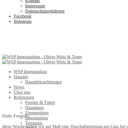
Kontakt
Impressum
Datenschutzerklärung
Facebook
Instagram
WSP Innenausbau
Haustür
Haustürkonfigurator
News
Über uns
Referenzen
Fenster & Türen
Haustüren
Zimmertüren
Hallo Freunde,
Innenausbau
Terrassen
diese Woche haben wir auf Maß eine Duschabtrennung aus Glas bei u