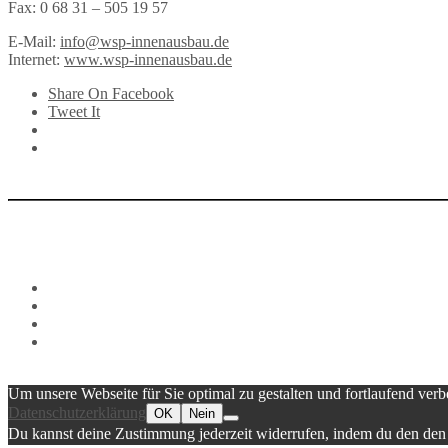
Fax: 0 68 31 – 505 19 57
E-Mail:
info@wsp-innenausbau.de
Internet:
www.wsp-innenausbau.de
Share On Facebook
Tweet It
Um unsere Webseite für Sie optimal zu gestalten und fortlaufend v
Datenschutzerklärung
OK
Nein
Du kannst deine Zustimmung jederzeit widerrufen, indem du den den