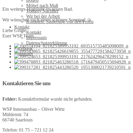
Böden
Möbel nach Maß
Ein weiteres Highlight im neuen Bad.
Vorher / Nachher
Wir bei der Arbeit
Wir wünschen euch einen schönen Sonntag! ☺️
Komplett. Sanierung von den Profis
Kontakt
Liebe Grüße
Kontakt
Euer WSP Team
Impressum
Datenschutzerklärung
Facebook
Instagram
Kontaktieren Sie uns
Fehler:
Kontaktformular wurde nicht gefunden.
WSP Innenausbau – Oliver Wirtz
Mühlenstr. 74
66740 Saarlouis
Telefon: 01 75 – 721 12 24