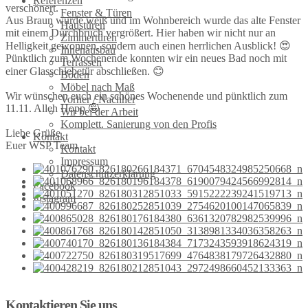
Referenzen
verschönert.
Fenster & Türen
Aus Braun wurde weiß und im Wohnbereich wurde das alte Fenster
Haustüren
mit einem Durchbruch vergrößert. Hier haben wir nicht nur an
Zimmertüren
Helligkeit gewonnen, sondern auch einen herrlichen Ausblick! 😍
Innenausbau
Pünktlich zum Wochenende konnten wir ein neues Bad noch mit
Terrassen
einer Glasschiebetür abschließen. 😊
Böden
Möbel nach Maß
Wir wünschen euch ein schönes Wochenende und pünktlich zum
Vorher / Nachher
11.11. Alleh Hopp 🤪
Wir bei der Arbeit
Komplett. Sanierung von den Profis
Liebe Grüße
Kontakt
Euer WSP Team
Kontakt
Impressum
Datenschutzerklärung
Facebook
Instagram
Kontaktieren Sie uns