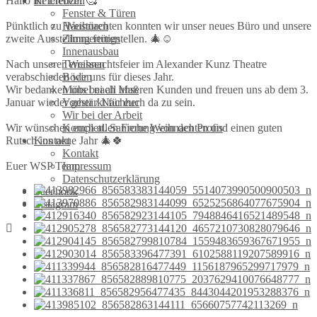
Hallo ihr Lieben! 🥰
Referenzen
Fenster & Türen
Pünktlich zu Weihnachten konnten wir unser neues Büro und unsere
Haustüren
zweite Ausstellung fertigstellen. 🎄☺️
Zimmertüren
Innenausbau
Nach unserer Weihnachtsfeier im Alexander Kunz Theatre
Terrassen
verabschieden wir uns für dieses Jahr.
Böden
Wir bedanken uns bei all unseren Kunden und freuen uns ab dem 3.
Möbel nach Maß
Januar wieder gestärkt für euch da zu sein.
Vorher / Nachher
Wir bei der Arbeit
Wir wünschen euch allen Frohe Weihnachten und einen guten
Komplett. Sanierung von den Profis
Rutsch ins neue Jahr 🎄🍀
Kontakt
Kontakt
Euer WSP Team
Impressum
Datenschutzerklärung
Facebook
Instagram