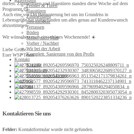
Referenzen
dürfen. Zimmertüren und Haustüren standen diese Woche auf dem
Fenster & Türen
Programm.😊
Haustüren
Auch eine vor Ort Bemusterung bei uns im Grundriss in
Zimmertüren
Lebensgröße hat stattgefunden um alles genau auf Kundenwunsch
Innenausbau
abzustimmen.
Terrassen
Böden
Wir wünschen euch ein schönes Wochenende! ☀️
Möbel nach Maß
Vorher / Nachher
Wir bei der Arbeit
Liebe Grüße
Komplett. Sanierung von den Profis
Euer WSP Team
Kontakt
Kontakt
Impressum
Datenschutzerklärung
Facebook
Instagram
Kontaktieren Sie uns
Fehler:
Kontaktformular wurde nicht gefunden.