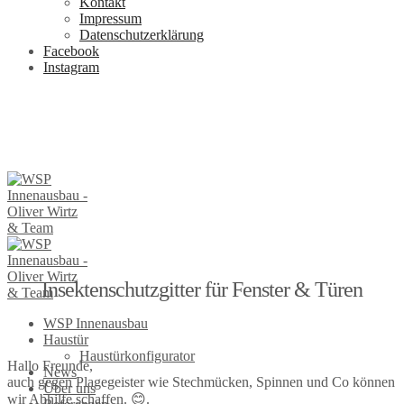
Kontakt
Impressum
Datenschutzerklärung
Facebook
Instagram
Insektenschutzgitter für Fenster & Türen
WSP Innenausbau
Haustür
Haustürkonfigurator
Hallo Freunde,
News
auch gegen Plagegeister wie Stechmücken, Spinnen und Co können
Über uns
wir Abhilfe schaffen. 😊.