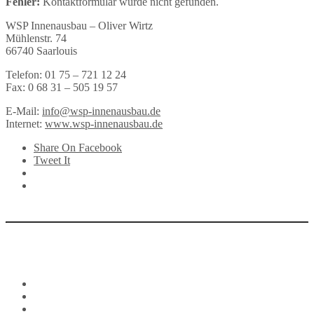
Fehler:
Kontaktformular wurde nicht gefunden.
WSP Innenausbau – Oliver Wirtz
Mühlenstr. 74
66740 Saarlouis
Telefon: 01 75 – 721 12 24
Fax: 0 68 31 – 505 19 57
E-Mail:
info@wsp-innenausbau.de
Internet:
www.wsp-innenausbau.de
Share On Facebook
Tweet It