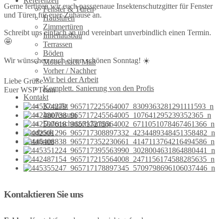
Referenzen
Gerne fertigen wir euch passgenaue Insektenschutzgitter für Fenster
Fenster & Türen
und Türen für euer Zuhause an.
Haustüren
Zimmertüren
Schreibt uns einfach an und vereinbart unverbindlich einen Termin.
Innenausbau
🤩
Terrassen
Böden
Wir wünschen euch einen schönen Sonntag! ☀️
Möbel nach Maß
Vorher / Nachher
Wir bei der Arbeit
Liebe Grüße
Komplett. Sanierung von den Profis
Euer WSP Team
Kontakt
Kontakt
Impressum
Datenschutzerklärung
Facebook
Instagram
Kontaktieren Sie uns