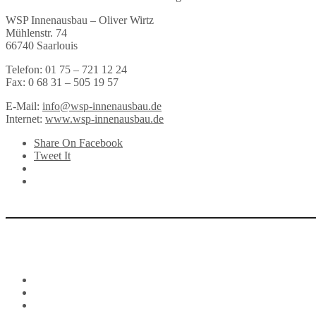
WSP Innenausbau – Oliver Wirtz
Mühlenstr. 74
66740 Saarlouis
Telefon: 01 75 – 721 12 24
Fax: 0 68 31 – 505 19 57
E-Mail:
info@wsp-innenausbau.de
Internet:
www.wsp-innenausbau.de
Share On Facebook
Tweet It