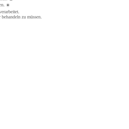
en. ☀️
erarbeitet.
ahr behandeln zu müssen.