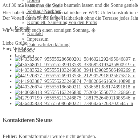
Böden
Auf 30 m2 kann man die Seele baumeln lassen und die Sonne genieß
Möbel nach Maß
Vorher / Nachher
Hier haben wir WPC Vollmaterial inklusive WPC Unterkonstruktion v
Wir bei der Arbeit
Der Vorteil daran ist die lange Haltbarkeit ohne die Terrasse jedes J
Komplett. Sanierung von den Profis
Kontakt
Wir wünschen euch einen sonnigen Sonntag. ☀️
Kontakt
Impressum
Liebe Grüße
Datenschutzerklärung
Euer WSP Team
Facebook
Instagram
Kontaktieren Sie uns
Fehler:
Kontaktformular wurde nicht gefunden.