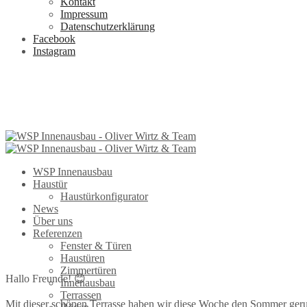
Kontakt
Impressum
Datenschutzerklärung
Facebook
Instagram
WSP Innenausbau
Haustür
Haustürkonfigurator
News
Über uns
Referenzen
Fenster & Türen
Haustüren
Zimmertüren
Hallo Freunde! 😊
Innenausbau
Terrassen
Mit dieser schönen Terrasse haben wir diese Woche den Sommer geru