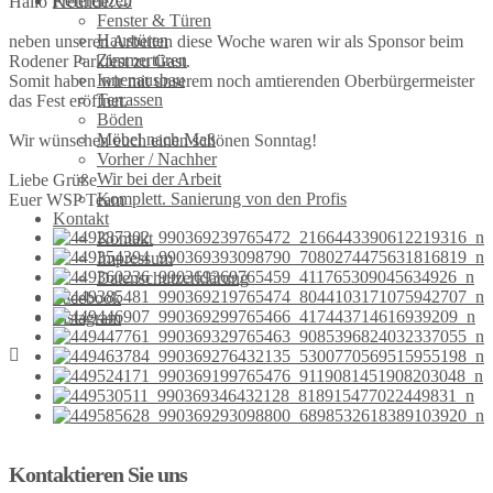
Referenzen
Hallo Freunde!😊
Fenster & Türen
Haustüren
neben unseren Arbeiten diese Woche waren wir als Sponsor beim
Zimmertüren
Rodener Parkfest zu Gast.
Innenausbau
Somit haben wir mit unserem noch amtierenden Oberbürgermeister
Terrassen
das Fest eröffnet.
Böden
Möbel nach Maß
Wir wünschen euch einen schönen Sonntag!
Vorher / Nachher
Wir bei der Arbeit
Liebe Grüße
Komplett. Sanierung von den Profis
Euer WSP Team
Kontakt
Kontakt
Impressum
Datenschutzerklärung
Facebook
Instagram
Kontaktieren Sie uns