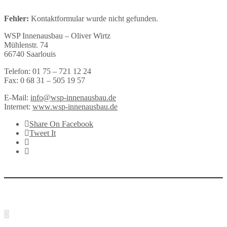
Fehler:
Kontaktformular wurde nicht gefunden.
WSP Innenausbau – Oliver Wirtz
Mühlenstr. 74
66740 Saarlouis
Telefon: 01 75 – 721 12 24
Fax: 0 68 31 – 505 19 57
E-Mail:
info@wsp-innenausbau.de
Internet:
www.wsp-innenausbau.de
Share On Facebook
Tweet It