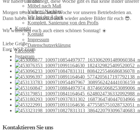
Böden
Wir haben uns überlegt, diese Woche gibt es mal keine Bilder unserer
Möbel nach Maß
Vorher / Nachher
Morgen treten wir die letzte Woche vor unseren Betriebsferien an.
Wir bei der Arbeit
Dann haben wir natürlich auch wieder andere Bilder für euch 😎.
Komplett. Sanierung von den Profis
Kontakt
Wir wünschen euch auch einen schönen Sonntag! ☀️
Kontakt
Impressum
Liebe Grüße
Datenschutzerklärung
Euer WSP Team
Facebook
Instagram
Kontaktieren Sie uns