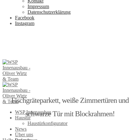
Kontakt
Impressum
Datenschutzerklärung
Facebook
Instagram
Fischgräteparkett, weiße Zimmertüren und
WSP Innenausbau
schwarze Tür mit Blockrahmen!
Haustür
Haustürkonfigurator
News
Über uns