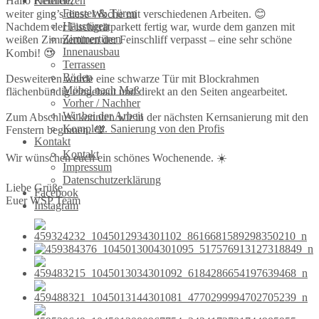
Hallo Freunde,
Referenzen
Fenster & Türen
weiter ging’s diese Woche mit verschiedenen Arbeiten. 😊
Haustüren
Nachdem der Fischgrätparkett fertig war, wurde dem ganzen mit
Zimmertüren
weißen Zimmertüren der Feinschliff verpasst – eine sehr schöne
Innenausbau
Kombi! 😍
Terrassen
Böden
Desweiteren wurde eine schwarze Tür mit Blockrahmen
Möbel nach Maß
flächenbündig eingebaut und direkt an den Seiten angearbeitet.
Vorher / Nachher
Wir bei der Arbeit
Zum Abschluss konnten wir in der nächsten Kernsanierung mit den
Komplett. Sanierung von den Profis
Fenstern beginnen. 💯
Kontakt
Kontakt
Wir wünschen euch ein schönes Wochenende. ☀️
Impressum
Datenschutzerklärung
Liebe Grüße
Facebook
Euer WSP Team
Instagram