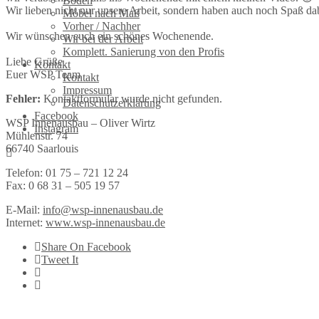
Böden
Wir lieben nicht nur unsere Arbeit, sondern haben auch noch Spaß da
Möbel nach Maß
Vorher / Nachher
Wir wünschen euch ein schönes Wochenende.
Wir bei der Arbeit
Komplett. Sanierung von den Profis
Liebe Grüße
Kontakt
Euer WSP Team
Kontakt
Impressum
Fehler:
Kontaktformular wurde nicht gefunden.
Datenschutzerklärung
Facebook
WSP Innenausbau – Oliver Wirtz
Instagram
Mühlenstr. 74
66740 Saarlouis
Telefon: 01 75 – 721 12 24
Fax: 0 68 31 – 505 19 57
E-Mail:
info@wsp-innenausbau.de
Internet:
www.wsp-innenausbau.de
Share On Facebook
Tweet It