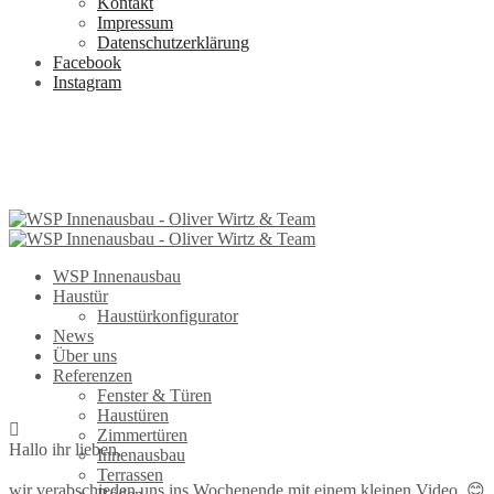
Kontakt
Impressum
Datenschutzerklärung
Facebook
Instagram
WSP Innenausbau
Haustür
Haustürkonfigurator
News
Über uns
Referenzen
Fenster & Türen
Haustüren
Zimmertüren
Hallo ihr lieben,
Innenausbau
Terrassen
wir verabschieden uns ins Wochenende mit einem kleinen Video. 😊