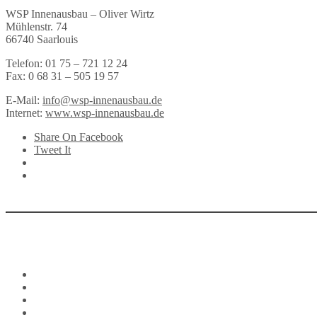
WSP Innenausbau – Oliver Wirtz
Mühlenstr. 74
66740 Saarlouis
Telefon: 01 75 – 721 12 24
Fax: 0 68 31 – 505 19 57
E-Mail:
info@wsp-innenausbau.de
Internet:
www.wsp-innenausbau.de
Share On Facebook
Tweet It