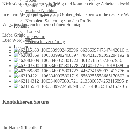
Böden
Nichtsdestotrotz waren wir fleißig und konnten einige Arbeiten absch
Möbel nach Maß
Vorher / Nachher
In einem Mehrfamilienhaus am Odilienplatz haben wir die nächste Woh
Wir bei der Arbeit
Komplett. Sanierung von den Profis
Wir wünschen euch einen schönen Sonntag.
Kontakt
Kontakt
Liebe Grüße
Impressum
Euer WSP Team
Datenschutzerklärung
Facebook
Instagram
Kontaktieren Sie uns
Ihr Name (Pflichtfeld)