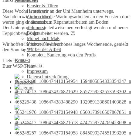
Hallo Freunde! 🤗
Referenzen
Fenster & Türen
Diese Woche waren wir an der Uni Mannheim unterwegs.
Haustüren
Nachdem wir schon für die Wartungsarbeiten an den Fenstern dort
Zimmertüren
waren ging es diesmal um Reparaturarbeiten am Boden.
Innenausbau
Der Untergrund musste teilweise neu verfestigt werden und neuer
Terrassen
Böden
Teppichbelag angearbeitet werden. 😊
Möbel nach Maß
Vorher / Nachher
Wir hoffen ihr hattet alle ein schönes langes Wochenende, genießt
Wir bei der Arbeit
den Sonntag.🫶
Komplett. Sanierung von den Profis
Kontakt
Liebe Grüße
Kontakt
Euer WSP Team
Impressum
Datenschutzerklärung
Facebook
Instagram