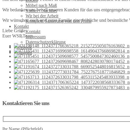
Böden
Möbel nach Maß
Wir bedanken uns bei all unseren Kunden für das uns entgegengebrac
Vorher / Nachher
Wir bei der Arbeit
Wir wünschen euch und eurer Familie eine fröhliche und besinnliche
Komplett. Sanierung von den Profis
Kontakt
Liebe Grüße
Kontakt
Euer WSP Team
Impressum
Datenschutzerklärung
Facebook
Instagram
Kontaktieren Sie uns
Ihr Name (Pflichtfeld)