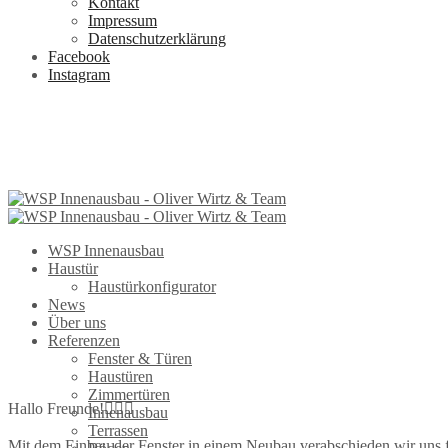
Kontakt
Impressum
Datenschutzerklärung
Facebook
Instagram
WSP Innenausbau
Haustür
Haustürkonfigurator
News
Über uns
Referenzen
Fenster & Türen
Haustüren
Zimmertüren
Hallo Freunde!🙋🏻‍♂️
Innenausbau
Terrassen
Mit dem Einbau der Fenster in einem Neubau verabschieden wir uns fü