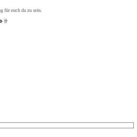
 für euch da zu sein.
🍀🥂