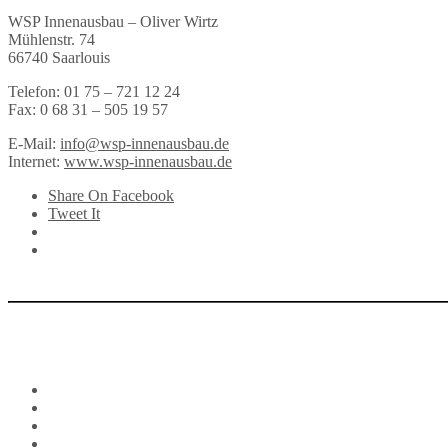
WSP Innenausbau – Oliver Wirtz
Mühlenstr. 74
66740 Saarlouis
Telefon: 01 75 – 721 12 24
Fax: 0 68 31 – 505 19 57
E-Mail:
info@wsp-innenausbau.de
Internet:
www.wsp-innenausbau.de
Share On Facebook
Tweet It