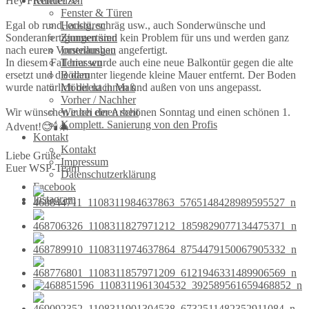
Hey Freunde! 🫶
Referenzen
Fenster & Türen
Egal ob rund, eckig, schräg usw., auch Sonderwünsche und
Haustüren
Sonderanfertigungen sind kein Problem für uns und werden ganz
Zimmertüren
nach euren Vorstellungen angefertigt.
Innenausbau
In diesem Fall hier wurde auch eine neue Balkontür gegen die alte
Terrassen
ersetzt und die darunter liegende kleine Mauer entfernt. Der Boden
Böden
wurde natürlich direkt innen und außen von uns angepasst.
Möbel nach Maß
Vorher / Nachher
Wir wünschen euch einen schönen Sonntag und einen schönen 1.
Wir bei der Arbeit
Komplett. Sanierung von den Profis
Advent!😊🕯️🎄
Kontakt
Kontakt
Liebe Grüße
Impressum
Euer WSP-Team
Datenschutzerklärung
Facebook
Instagram