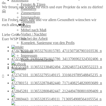
Referenzen
da.
Fenster & Türen
Wir freuen uns wieder für euch und eure Projekte da sein zu dürfen!
Haustüren
🤗
Zimmertüren
Innenausbau
Ein Frohes neues Jahr und vor allem Gesundheit wünschen wir
Terrassen
euch allen.❤️🍀
Böden
Möbel nach Maß
Vorher / Nachher
Liebe Grüße
Wir bei der Arbeit
Euer WSP Team
Komplett. Sanierung von den Profis
Kontakt
Kontakt
Impressum
Datenschutzerklärung
Facebook
Instagram