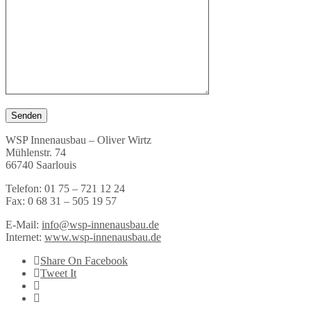
WSP Innenausbau – Oliver Wirtz
Mühlenstr. 74
66740 Saarlouis
Telefon: 01 75 – 721 12 24
Fax: 0 68 31 – 505 19 57
E-Mail:
info@wsp-innenausbau.de
Internet:
www.wsp-innenausbau.de
Share On Facebook
Tweet It