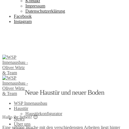
Kontakt
Impressum
Datenschutzerklärung
Facebook
Instagram
Neue Haustür und neuer Boden
WSP Innenausbau
Haustür
Haustürkonfigurator
Hallo ihr lieben! 😊
News
Über uns
Eine schöne Woche mit den verschiedensten Arbeiten liegt hinter