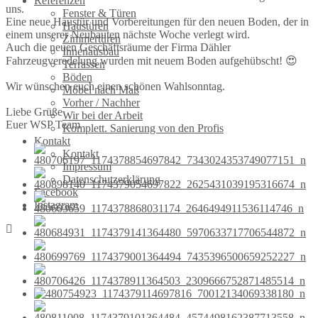
Referenzen
uns.
Fenster & Türen
Eine neue Haustür und Vorbereitungen für den neuen Boden, der in
Haustüren
einem unserer Neubauten nächste Woche verlegt wird.
Zimmertüren
Auch die neuen Geschäftsräume der Firma Dähler
Innenausbau
Fahrzeugveredelung wurden mit neuem Boden aufgehübscht! 😍
Terrassen
Böden
Wir wünschen euch einen schönen Wahlsonntag.
Möbel nach Maß
Vorher / Nachher
Liebe Grüße
Wir bei der Arbeit
Euer WSP Team
Komplett. Sanierung von den Profis
Kontakt
Kontakt
Impressum
Datenschutzerklärung
Facebook
Instagram