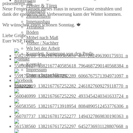
Referenzen
präsentieren. 🤗
Fenster & Türen
Neue Fenster lassen dieses Haus in neuem Glanz erstrahlen und
Haustüren
dank der energetischen Verbesserung kann der Winter kommen.
Zimmertüren
Innenausbau
Wir wünschen einen schönen Sonntag. 🍁
Terrassen
Böden
Liebe Grüße
Möbel nach Maß
Euer WSP Team
Vorher / Nachher
Wir bei der Arbeit
Komplett. Sanierung von den Profis
Kontakt
Kontakt
Impressum
Datenschutzerklärung
Facebook
Instagram