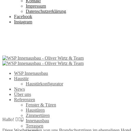
Kontakt
Impressum
Datenschutzerklärung
Facebook
Instagram
WSP Innenausbau
Haustür
Haustürkonfigurator
News
Über uns
Referenzen
Fenster & Türen
Haustüren
Zimmertüren
Hallo! 🙋🏻‍♂️
Innenausbau
Terrassen
Diese Woche wurden von uns Brandschutztüren im ehemaligen Hotel 