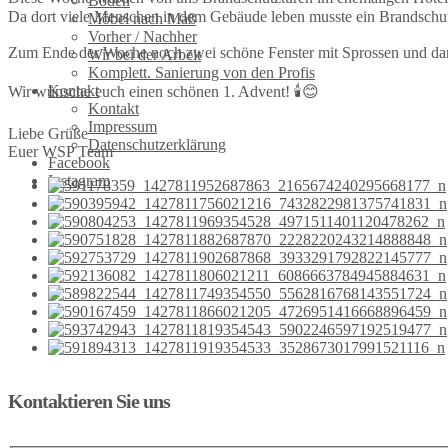
Böden
Da dort viele Menschen in dem Gebäude leben musste ein Brandschut
Möbel nach Maß
Vorher / Nachher
Zum Ende der Woche noch zwei schöne Fenster mit Sprossen und da
Wir bei der Arbeit
Komplett. Sanierung von den Profis
Kontakt
Wir wünsche euch einen schönen 1. Advent! 🕯️😊
Kontakt
Impressum
Liebe Grüße
Datenschutzerklärung
Euer WSP Team
Facebook
Instagram
Kontaktieren Sie uns