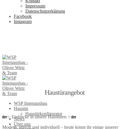
Kontakt
Impressum
Datenschutzerklärung
Facebook
Instagram
Haustürangebot
WSP Innenausbau
Haustür
Haustürkonfigurator
🏡✨ Einblicke in unsere Haustüren ✨🏡
News
Über uns
Modern, stilvoll und individuell – heute könnt ihr einige unserer